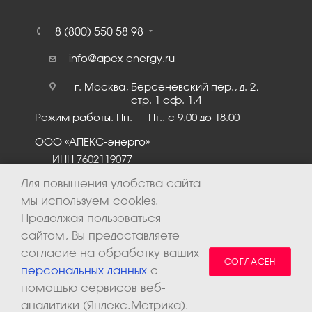
8 (800) 550 58 98
info@apex-energy.ru
г. Москва, Берсеневский пер., д. 2,
стр. 1 оф. 1.4
Режим работы: Пн. – Пт.: с 9:00 до 18:00
ООО «АПЕКС-энерго»
ИНН 7602119077
КПП 760201001
Для повышения удобства сайта
мы используем cookies.
Продолжая пользоваться
сайтом, Вы предоставляете
согласие на обработку ваших
СОГЛАСЕН
персональных данных
с
помощью сервисов веб-
аналитики (Яндекс.Метрика).
2026 © ООО «Апекс-энерго». Все права защищены.