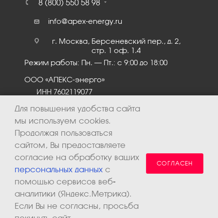
8 (800) 550 58 98
info@apex-energy.ru
г. Москва, Берсеневский пер., д. 2,
стр. 1 оф. 1.4
Режим работы: Пн. – Пт.: с 9:00 до 18:00
ООО «АПЕКС-энерго»
ИНН 7602119077
КПП 760201001
Для повышения удобства сайта
мы используем cookies.
Продолжая пользоваться
сайтом, Вы предоставляете
согласие на обработку ваших
СОГЛАСЕН
персональных данных
с
помощью сервисов веб-
аналитики (Яндекс.Метрика).
2026 © ООО «Апекс-энерго». Все права защищены.
Если Вы не согласны, просьба