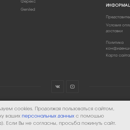
Ферекс
ИНФОРМА
Geniled
Представите
Условия опл
доставки
Политика
конфиденци
Карта сайта
зуем cookies. Продолжая пользоваться сайтом,
тку ваших
персональных данных
с помощью
). Если Вы не согласны, просьба покинуть сайт.