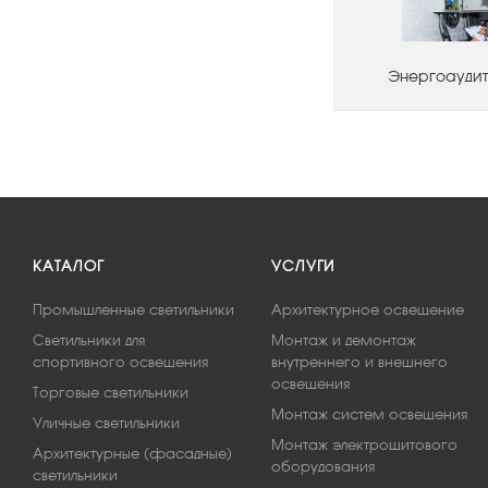
Энергоаудит
КАТАЛОГ
УСЛУГИ
Промышленные светильники
Архитектурное освещение
Светильники для
Монтаж и демонтаж
спортивного освещения
внутреннего и внешнего
освещения
Торговые светильники
Монтаж систем освещения
Уличные светильники
Монтаж электрощитового
Архитектурные (фасадные)
оборудования
светильники