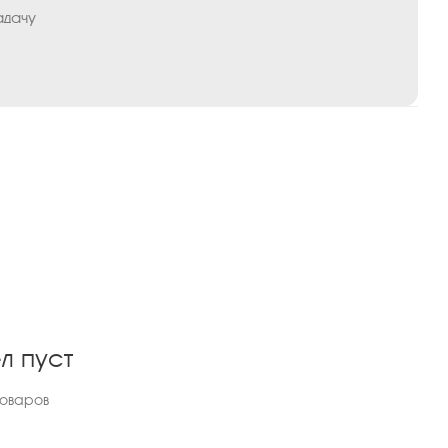
адачу
л пуст
товаров