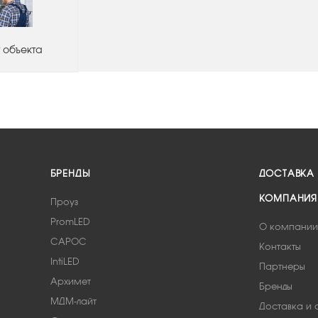
 объекта
БРЕНДЫ
ДОСТАВКА
КОМПАНИЯ
Проуз
PromLED
О компании
САРОС
Контакты
IntiLED
Партнеры
Архимет
Бренды
МДМ-лайт
Доставка и 