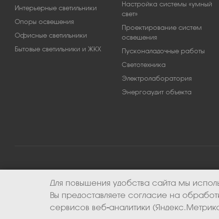
Настройка системы «умный
Интерьерные светильники
свет»
Опоры освещения
Проектирование систем
Офисные светильники
освещения
Бытовые светильники и ЖКХ
Пусконаладочные работы
Светотехника
Электролаборатория
Энергоаудит объекта
Для повышения удобства сайта мы исполь
2026 © ООО «Апекс-энерго». Все права защищены.
Вы предоставляете согласие на обрабо
сервисов веб-аналитики (Яндекс.Метрика