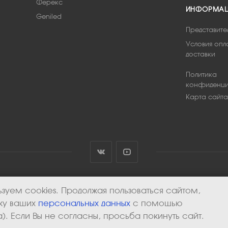
Ферекс
ИНФОРМА
Geniled
Представите
Условия опл
доставки
Политика
конфиденци
Карта сайта
зуем cookies. Продолжая пользоваться сайтом,
тку ваших
персональных данных
с помощью
). Если Вы не согласны, просьба покинуть сайт.