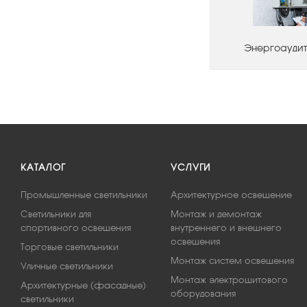
Энергоаудит
КАТАЛОГ
УСЛУГИ
Промышленные светильники
Архитектурное освещение
Светильники для
Монтаж и демонтаж
спортивного освещения
внутреннего и внешнего
освещения
Торговые светильники
Монтаж систем освещения
Уличные светильники
Монтаж электрощитового
Архитектурные (фасадные)
оборудования
светильники