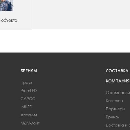
 объекта
БРЕНДЫ
ДОСТАВКА
КОМПАНИЯ
Проуз
PromLED
О компании
САРОС
Контакты
IntiLED
Партнеры
Архимет
Бренды
МДМ-лайт
Доставка и 