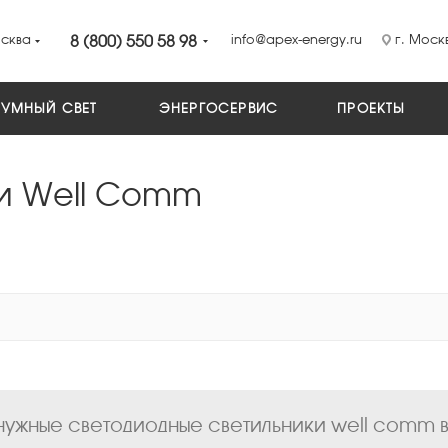
сква
8 (800) 550 58 98
info@apex-energy.ru
г. Москв
УМНЫЙ СВЕТ
ЭНЕРГОСЕРВИС
ПРОЕКТЫ
ки Well Comm
ужные cветодиодные светильники well comm в