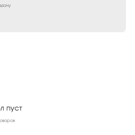
адачу
л пуст
товаров