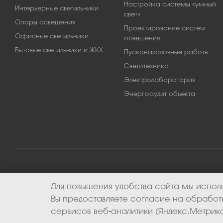
Настройка системы «умный
Интерьерные светильники
свет»
Опоры освещения
Проектирование систем
Офисные светильники
освещения
Бытовые светильники и ЖКХ
Пусконаладочные работы
Светотехника
Электролаборатория
Энергоаудит объекта
Для повышения удобства сайта мы исполь
2026 © ООО «Апекс-энерго». Все права защищены.
Вы предоставляете согласие на обрабо
сервисов веб-аналитики (Яндекс.Метрика