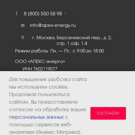
8 (800) 550 58 98
info@apex-energy.ru
г. Москва, Берсеневский пер., д. 2,
стр. 1 оф. 1.4
Режим работы: Пн. – Пт.: с 9:00 до 18:00
ООО «АПЕКС-энерго»
ИНН 7602119077
КПП 760201001
Для повышения удобства сайта
мы используем cookies.
Продолжая пользоваться
сайтом, Вы предоставляете
согласие на обработку ваших
СОГЛАСЕН
персональных данных
с
помощью сервисов веб-
аналитики (Яндекс.Метрика).
2026 © ООО «Апекс-энерго». Все права защищены.