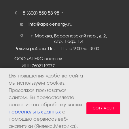
8 (800) 550 58 98
info@apex-energy.ru
г. Москва, Берсеневский пер., д. 2,
стр. 1 оф. 1.4
Режим работы: Пн. – Пт.: с 9:00 до 18:00
ООО «АПЕКС-энерго»
ИНН 7602119077
КПП 760201001
Для повышения удобства сайта
мы используем cookies.
Продолжая пользоваться
сайтом, Вы предоставляете
согласие на обработку ваших
СОГЛАСЕН
персональных данных
с
помощью сервисов веб-
аналитики (Яндекс.Метрика).
2026 © ООО «Апекс-энерго». Все права защищены.