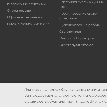
Настройка системы «умный
Интерьерные светильники
свет»
Опоры освещения
Проектирование систем
Офисные светильники
освещения
Бытовые светильники и ЖКХ
Пусконаладочные работы
Светотехника
Электролаборатория
Энергоаудит объекта
Для повышения удобства сайта мы исполь
2026 © ООО «Апекс-энерго». Все права защищены.
Вы предоставляете согласие на обрабо
сервисов веб-аналитики (Яндекс.Метрика