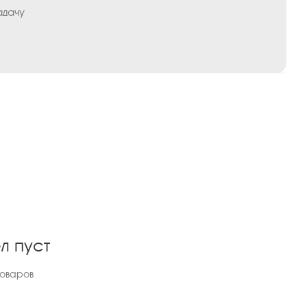
адачу
л пуст
товаров