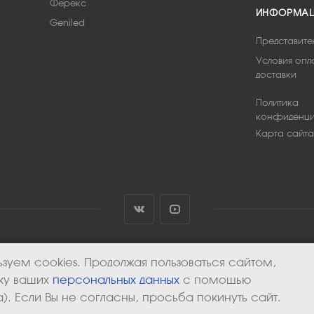
Ферекс
ИНФОРМА
Geniled
Представите
Условия опл
доставки
Политика
конфиденци
Карта сайта
зуем cookies. Продолжая пользоваться сайтом,
тку ваших
персональных данных
с помощью
). Если Вы не согласны, просьба покинуть сайт.