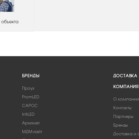
 объекта
БРЕНДЫ
ДОСТАВКА
КОМПАНИЯ
Проуз
PromLED
О компании
САРОС
Контакты
IntiLED
Партнеры
Архимет
Бренды
МДМ-лайт
Доставка и 