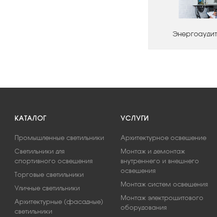
Энергоаудит
КАТАЛОГ
УСЛУГИ
Промышленные светильники
Архитектурное освещение
Светильники для
Монтаж и демонтаж
спортивного освещения
внутреннего и внешнего
освещения
Торговые светильники
Монтаж систем освещения
Уличные светильники
Монтаж электрощитового
Архитектурные (фасадные)
оборудования
светильники