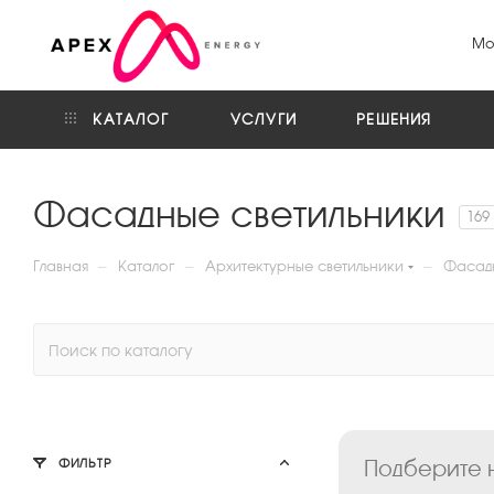
Мо
КАТАЛОГ
УСЛУГИ
РЕШЕНИЯ
Фасадные светильники
169
—
—
—
Главная
Каталог
Архитектурные светильники
Фасадн
Подберите н
ФИЛЬТР