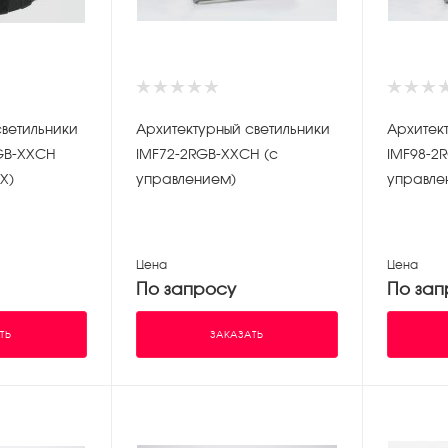
светильники
Архитектурный светильники
Архитек
RGB-XXCH
IMF72-2RGB-XXCH (с
IMF98-2
X)
управлением)
управле
Цена
Цена
По запросу
По зап
ТЬ
ЗАКАЗАТЬ