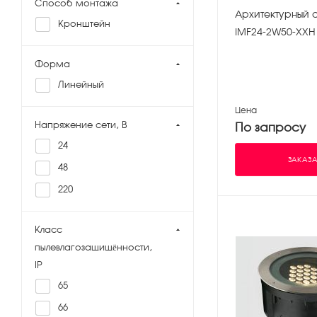
Способ монтажа
Архитектурный 
Кронштейн
IMF24-2W50-ХХH
Форма
Линейный
Цена
Напряжение сети, В
По запросу
24
ЗАКАЗА
48
220
Класс
пылевлагозащищённости,
IP
65
66