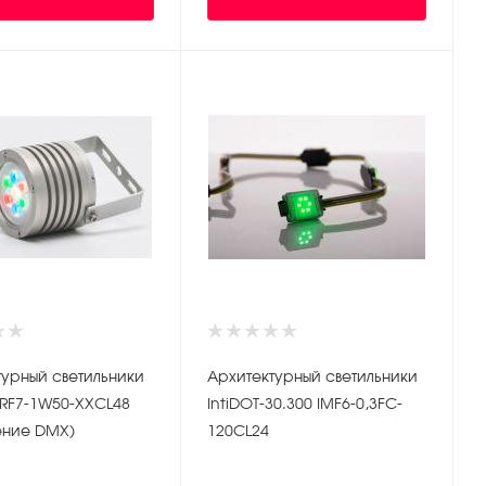
турный светильники
Архитектурный светильники
 IRF7-1W50-XXCL48
IntiDOT-30.300 IMF6-0,3FC-
ение DMX)
120CL24