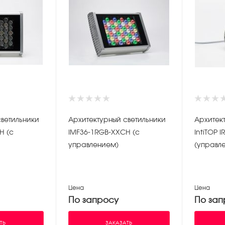
светильники
Архитектурный светильники
Архитек
H (с
IMF36-1RGB-XXCH (с
IntiTOP 
управлением)
(управл
Цена
Цена
По запросу
По зап
ТЬ
ЗАКАЗАТЬ