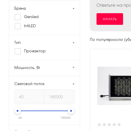
Ответьте на пр
Бренд
Geniled
НАЧАТЬ
IntiLED
По популярности (у
Тип
Прожектор
Мощность, Вт
Световой поток
40
180000