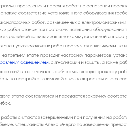
граммы проведения и перечня работ на основании проект
 а также соответствие установленного оборудования треб
сконаладочных работ, совмещенных с электромонтажными 
аких работ становятся протоколы испытаний оборудования
йств релейной защиты и защитно-коммутационной аппарат
тапе пусконаладочных работ проводятся индивидуальные 
на третьем этапе проводит настройку параметров, устано
равления освещением
, сигнализации и защиты, а также р
ршающий этап включает в себя комплексную проверку ра
боты по настройке взаимодействия электросхем и всех си
дого этапа составляются и передаются заказчику соответ
ибок.
 работы считаются завершенными при получении на работ
бъеме. Специалисты Апекс Энерго по завершении предост