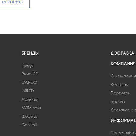
СБРОСИТЬ
БРЕНДЫ
ДОСТАВКА
КОМПАНИЯ
Проуз
PromLED
О компании
САРОС
Контакты
IntiLED
Партнеры
Архимет
Бренды
МДМ-лайт
Доставка и 
Ферекс
ИНФОРМА
Geniled
Представите