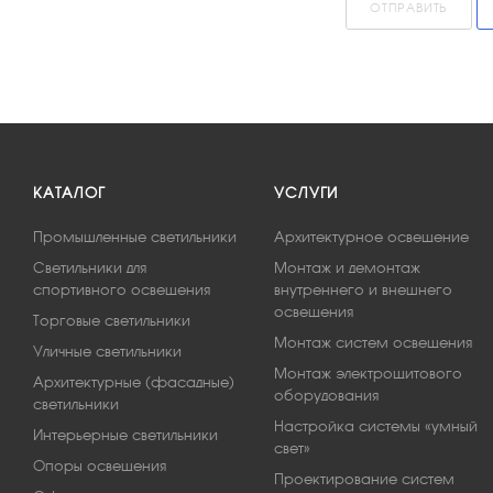
ОТПРАВИТЬ
КАТАЛОГ
УСЛУГИ
Промышленные светильники
Архитектурное освещение
Светильники для
Монтаж и демонтаж
спортивного освещения
внутреннего и внешнего
освещения
Торговые светильники
Монтаж систем освещения
Уличные светильники
Монтаж электрощитового
Архитектурные (фасадные)
оборудования
светильники
Настройка системы «умный
Интерьерные светильники
свет»
Опоры освещения
Проектирование систем