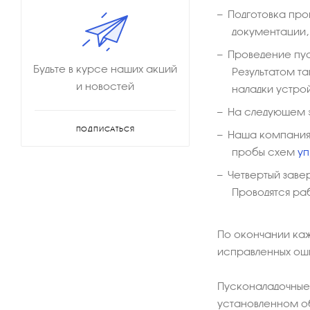
Подготовка про
документации,
Проведение пу
Будьте в курсе наших акций
Результатом т
и новостей
наладки устро
На следующем э
ПОДПИСАТЬСЯ
Наша компания 
пробы схем
уп
Четвертый заве
Проводятся ра
По окончании каж
исправленных ош
Пусконаладочные
установленном о