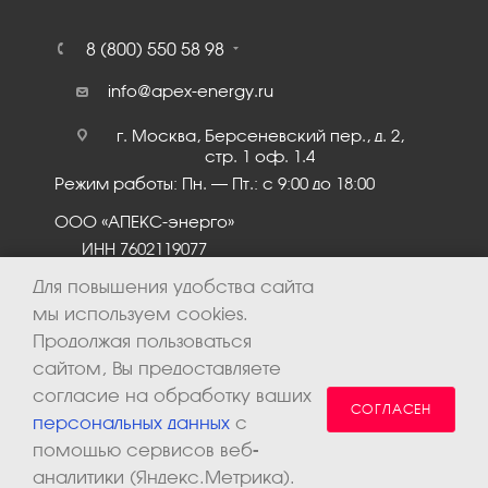
8 (800) 550 58 98
info@apex-energy.ru
г. Москва, Берсеневский пер., д. 2,
стр. 1 оф. 1.4
Режим работы: Пн. – Пт.: с 9:00 до 18:00
ООО «АПЕКС-энерго»
ИНН 7602119077
КПП 760201001
Для повышения удобства сайта
мы используем cookies.
Продолжая пользоваться
сайтом, Вы предоставляете
согласие на обработку ваших
СОГЛАСЕН
персональных данных
с
помощью сервисов веб-
аналитики (Яндекс.Метрика).
2026 © ООО «Апекс-энерго». Все права защищены.