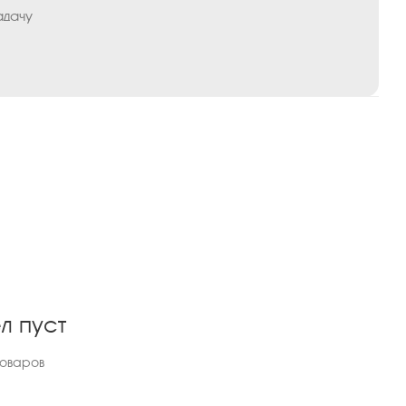
адачу
л пуст
товаров