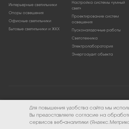
Настройка системы «умный
Интерьерные светильники
свет»
Опоры освещения
Проектирование систем
Офисные светильники
освещения
Бытовые светильники и ЖКХ
Пусконаладочные работы
Светотехника
Электролаборатория
Энергоаудит объекта
Для повышения удобства сайта мы исполь
2026 © ООО «Апекс-энерго». Все права защищены.
Вы предоставляете согласие на обрабо
сервисов веб-аналитики (Яндекс.Метрика