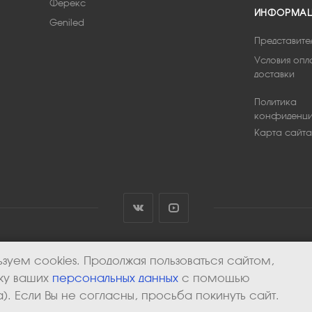
Ферекс
ИНФОРМА
Geniled
Представите
Условия опл
доставки
Политика
конфиденци
Карта сайта
зуем cookies. Продолжая пользоваться сайтом,
тку ваших
персональных данных
с помощью
). Если Вы не согласны, просьба покинуть сайт.