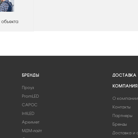
 объекта
БРЕНДЫ
ДОСТАВКА
КОМПАНИЯ
Проуз
PromLED
О компании
САРОС
Контакты
IntiLED
Партнеры
Архимет
Бренды
МДМ-лайт
Доставка и 