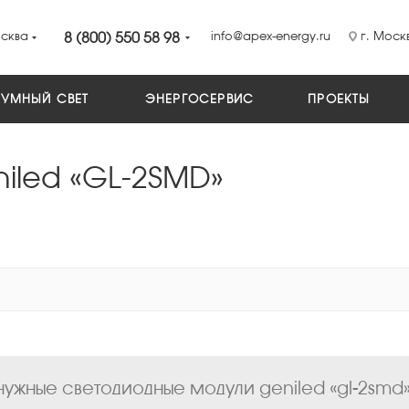
сква
8 (800) 550 58 98
info@apex-energy.ru
г. Москв
УМНЫЙ СВЕТ
ЭНЕРГОСЕРВИС
ПРОЕКТЫ
iled «GL-2SMD»
ужные светодиодные модули geniled «gl-2smd» 