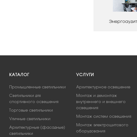
Энергоаудит
КАТАЛОГ
УСЛУГИ
Промышленные светильники
Архитектурное освещение
Светильники для
Монтаж и демонтаж
спортивного освещения
внутреннего и внешнего
освещения
Торговые светильники
Монтаж систем освещения
Уличные светильники
Монтаж электрощитового
Архитектурные (фасадные)
оборудования
светильники