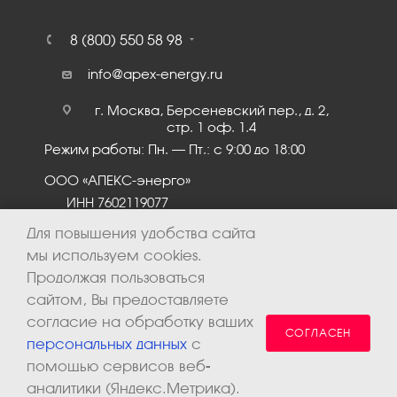
8 (800) 550 58 98
info@apex-energy.ru
г. Москва, Берсеневский пер., д. 2,
стр. 1 оф. 1.4
Режим работы: Пн. – Пт.: с 9:00 до 18:00
ООО «АПЕКС-энерго»
ИНН 7602119077
КПП 760201001
Для повышения удобства сайта
мы используем cookies.
Продолжая пользоваться
сайтом, Вы предоставляете
согласие на обработку ваших
СОГЛАСЕН
персональных данных
с
помощью сервисов веб-
аналитики (Яндекс.Метрика).
2026 © ООО «Апекс-энерго». Все права защищены.