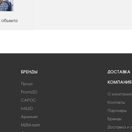
 объекта
БРЕНДЫ
ДОСТАВКА
КОМПАНИЯ
Проуз
PromLED
О компании
САРОС
Контакты
IntiLED
Партнеры
Архимет
Бренды
МДМ-лайт
Доставка и 