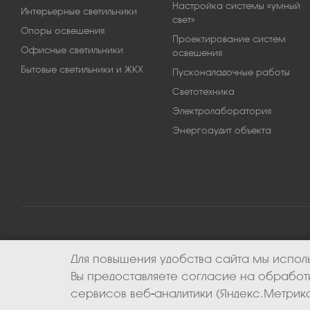
Настройка системы «умный
Интерьерные светильники
свет»
Опоры освещения
Проектирование систем
Офисные светильники
освещения
Бытовые светильники и ЖКХ
Пусконаладочные работы
Светотехника
Электролаборатория
Энергоаудит объекта
Для повышения удобства сайта мы исполь
2026 © ООО «Апекс-энерго». Все права защищены.
Вы предоставляете согласие на обрабо
сервисов веб-аналитики (Яндекс.Метрика