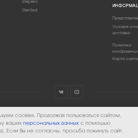
Ферекс
ИНФОРМА
Geniled
Представите
Условия опл
доставки
Политика
конфиденци
Карта сайта
зуем cookies. Продолжая пользоваться сайтом,
тку ваших
персональных данных
с помощью
). Если Вы не согласны, просьба покинуть сайт.