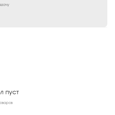
адачу
л пуст
товаров