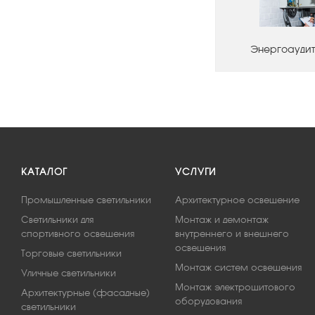
Энергоаудит
КАТАЛОГ
УСЛУГИ
Промышленные светильники
Архитектурное освещение
Светильники для
Монтаж и демонтаж
спортивного освещения
внутреннего и внешнего
освещения
Торговые светильники
Монтаж систем освещения
Уличные светильники
Монтаж электрощитового
Архитектурные (фасадные)
оборудования
светильники