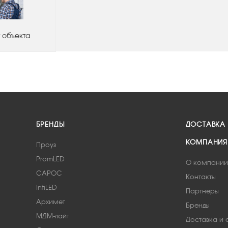
 объекта
БРЕНДЫ
ДОСТАВКА
КОМПАНИЯ
Проуз
PromLED
О компании
САРОС
Контакты
IntiLED
Партнеры
Архимет
Бренды
МДМ-лайт
Доставка и 