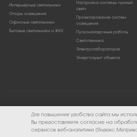
Настройка системы «умный
Интерьерные светильники
свет»
Опоры освещения
Проектирование систем
Офисные светильники
освещения
Бытовые светильники и ЖКХ
Пусконаладочные работы
Светотехника
Электролаборатория
Энергоаудит объекта
Для повышения удобства сайта мы исполь
2026 © ООО «Апекс-энерго». Все права защищены.
Вы предоставляете согласие на обрабо
сервисов веб-аналитики (Яндекс.Метрика