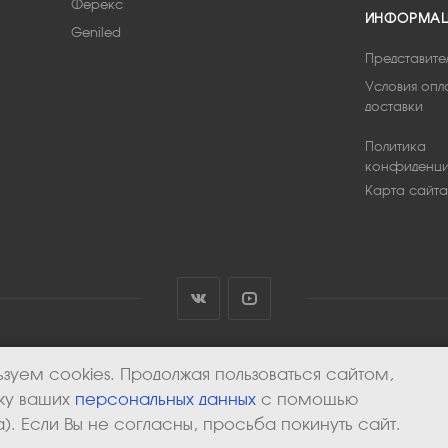
Ферекс
ИНФОРМА
Geniled
Представите
Условия опл
доставки
Политика
конфиденци
Карта сайта
зуем cookies. Продолжая пользоваться сайтом,
тку ваших
персональных данных
с помощью
). Если Вы не согласны, просьба покинуть сайт.