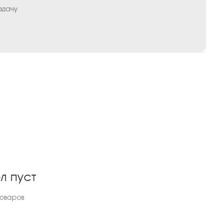
адачу
л пуст
товаров