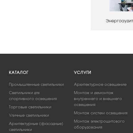
Энергоаудит
КАТАЛОГ
УСЛУГИ
Промышленные светильники
Архитектурное освещение
Светильники для
Монтаж и демонтаж
спортивного освещения
внутреннего и внешнего
освещения
Торговые светильники
Монтаж систем освещения
Уличные светильники
Монтаж электрощитового
Архитектурные (фасадные)
оборудования
светильники