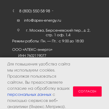
8 (800) 550 58 98
info@apex-energy.ru
г. Москва, Берсеневский пер., д. 2,
стр. 1 оф. 1.4
Режим работы: Пн. – Пт.: с 9:00 до 18:00
ООО «АПЕКС-энерго»
ИНН 7602119077
КПП 760201001
Для повышения удобства сайта
мы используем cookies.
Продолжая пользоваться
сайтом, Вы предоставляете
согласие на обработку ваших
СОГЛАСЕН
персональных данных
с
помощью сервисов веб-
аналитики (Яндекс.Метрика).
2026 © ООО «Апекс-энерго». Все права защищены.